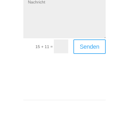
Senden
=
15 + 11