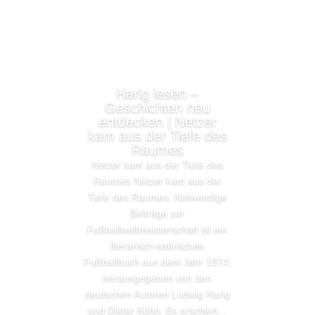
Harig lesen –
Geschichten neu
entdecken | Netzer
kam aus der Tiefe des
Raumes
Netzer kam aus der Tiefe des
Raumes Netzer kam aus der
Tiefe des Raumes. Notwendige
Beiträge zur
Fußballweltmeisterschaft ist ein
literarisch-satirisches
Fußballbuch aus dem Jahr 1974,
herausgegeben von den
deutschen Autoren Ludwig Harig
und Dieter Kühn. Es erschien...